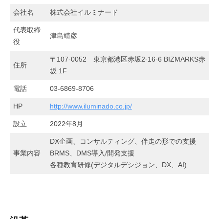
社
i
会社名
株式会社イルミナード
o
情
n
代表取締
報
津島靖彦
i
役
n
2022
〒107-0052 東京都港区赤坂2-16-6 BIZMARKS赤
g
住所
年
坂 1F
に
12
よ
電話
03-6869-8706
月
る
1
HP
http://www.iluminado.co.jp/
D
日
設立
2022年8月
X
by
35xf76u4
DX企画、コンサルティング、伴走の形での支援
事業内容
BRMS、DMS導入/開発支援
各種教育研修(デジタルデシジョン、DX、AI)