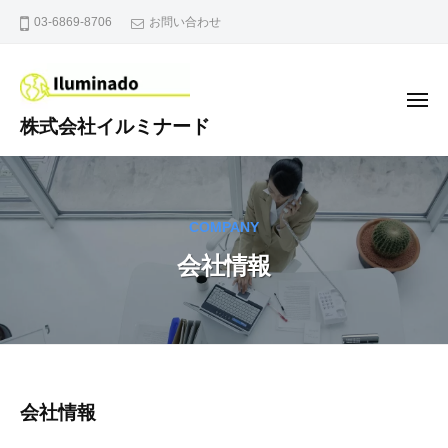
コ
03-6869-8706
お問い合わせ
ン
テ
ン
メ
ニ
ツ
株式会社イルミナード
ュ
ー
へ
D
ス
i
キ
g
COMPANY
ッ
i
t
プ
会社情報
a
l
D
e
c
i
会
会社情報
s